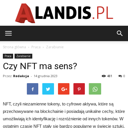
Alandis.pl
Strona główna
Praca
Zarabianie
Praca
Zarabianie
Czy NFT ma sens?
Przez
Redakcja
-
14 grudnia 2023
481
0
NFT, czyli niezamienne tokeny, to cyfrowe aktywa, które są
przechowywane na blockchainie i posiadają unikalne cechy, które
umożliwiają ich identyfikację i rozróżnienie od innych tokenów. W
ostatnim czasie NFT stały się bardzo popularne w świecie sztuki,