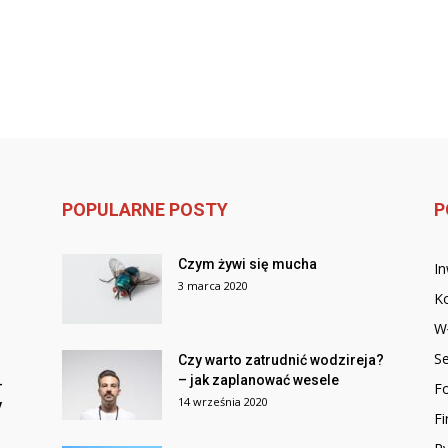
POPULARNE POSTY
P
Czym żywi się mucha
I
3 marca 2020
Ko
W
Se
Czy warto zatrudnić wodzireja?
– jak zaplanować wesele
–
F
14 września 2020
y
F