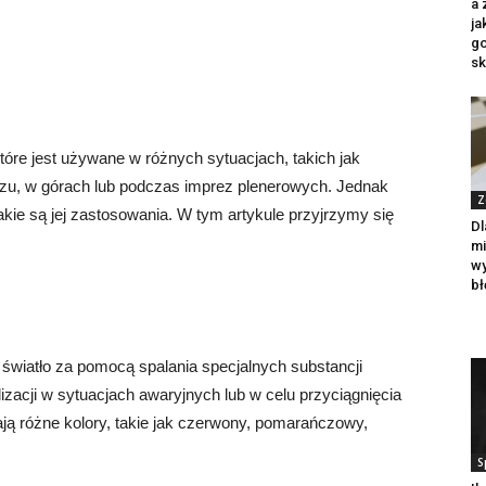
a 
ja
g
sk
które jest używane w różnych sytuacjach, takich jak
zu, w górach lub podczas imprez plenerowych. Jednak
Z
 jakie są jej zastosowania. W tym artykule przyjrzymy się
Dl
mi
wy
bł
 światło za pomocą spalania specjalnych substancji
zacji w sytuacjach awaryjnych lub w celu przyciągnięcia
mają różne kolory, takie jak czerwony, pomarańczowy,
S