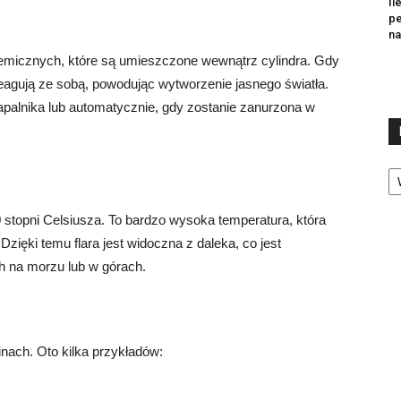
Il
pe
na
chemicznych, które są umieszczone wewnątrz cylindra. Gdy
reagują ze sobą, powodując wytworzenie jasnego światła.
palnika lub automatycznie, gdy zostanie zanurzona w
Ka
 stopni Celsiusza. To bardzo wysoka temperatura, która
zięki temu flara jest widoczna z daleka, co jest
h na morzu lub w górach.
nach. Oto kilka przykładów: