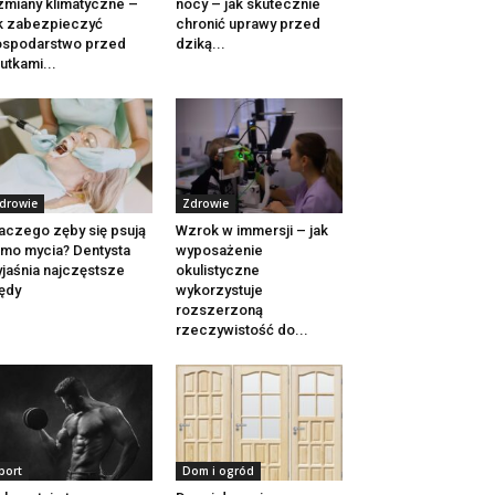
zmiany klimatyczne –
nocy – jak skutecznie
k zabezpieczyć
chronić uprawy przed
ospodarstwo przed
dziką...
utkami...
drowie
Zdrowie
aczego zęby się psują
Wzrok w immersji – jak
mo mycia? Dentysta
wyposażenie
jaśnia najczęstsze
okulistyczne
ędy
wykorzystuje
rozszerzoną
rzeczywistość do...
port
Dom i ogród