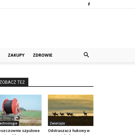
ZAKUPY
ZDROWIE
ZOBACZ TEŻ
echnologie
Zwierzęta
eszczownie szpulowe
Odstraszacz hukowy w