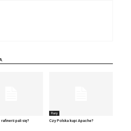
A
Flary
afinerii pali się?
Czy Polska kupi Apache?