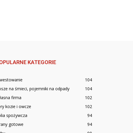
OPULARNE KATEGORIE
nwestowanie
104
sze na śmieci, pojemniki na odpady
104
łasna firma
102
ry kozie i owcze
102
olia spożywcza
94
irany gotowe
94