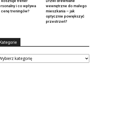
e kosztuje trener
Drzwi drewniane
rsonalny i co wpływa
wewnętrzne do małego
 cenę treningów?
mieszkania – jak
optycznie powiększyć
przestrzeń?
Kategorie
tegorie