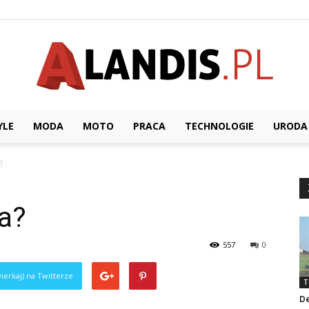
YLE
MODA
MOTO
PRACA
TECHNOLOGIE
URODA
Alandis.pl
?
ra?
557
0
ierkaj) na Twitterze
T
D