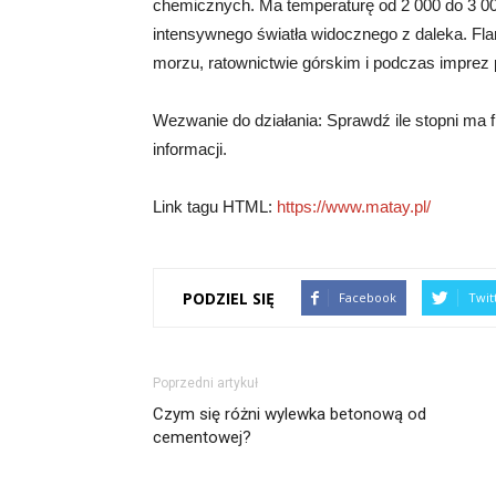
chemicznych. Ma temperaturę od 2 000 do 3 00
intensywnego światła widocznego z daleka. Fl
morzu, ratownictwie górskim i podczas imprez
Wezwanie do działania: Sprawdź ile stopni ma fl
informacji.
Link tagu HTML:
https://www.matay.pl/
PODZIEL SIĘ
Facebook
Twit
Poprzedni artykuł
Czym się różni wylewka betonową od
cementowej?