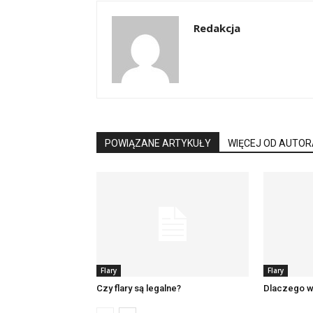
Redakcja
POWIĄZANE ARTYKUŁY
WIĘCEJ OD AUTOR
Flary
Flary
Czy flary są legalne?
Dlaczego w r