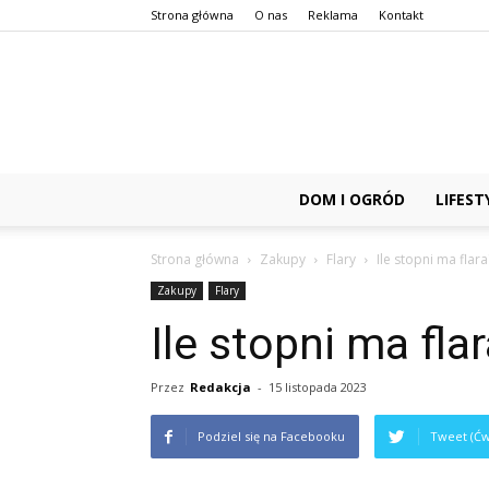
Strona główna
O nas
Reklama
Kontakt
DOM I OGRÓD
LIFEST
Strona główna
Zakupy
Flary
Ile stopni ma flara
Zakupy
Flary
Ile stopni ma fla
Przez
Redakcja
-
15 listopada 2023
Podziel się na Facebooku
Tweet (Ćw