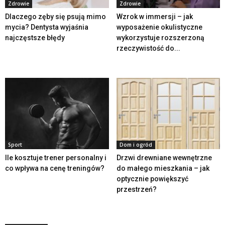
Zdrowie
Zdrowie
Dlaczego zęby się psują mimo
Wzrok w immersji – jak
mycia? Dentysta wyjaśnia
wyposażenie okulistyczne
najczęstsze błędy
wykorzystuje rozszerzoną
rzeczywistość do...
Sport
Dom i ogród
Ile kosztuje trener personalny i
Drzwi drewniane wewnętrzne
co wpływa na cenę treningów?
do małego mieszkania – jak
optycznie powiększyć
przestrzeń?