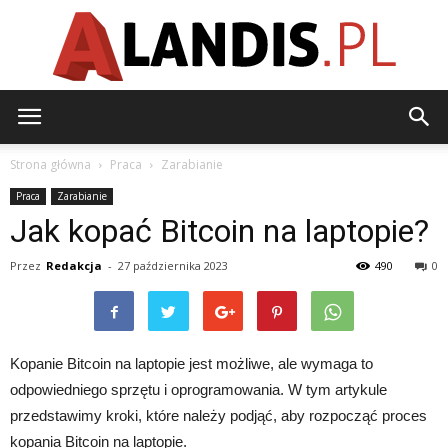
Alandis.pl
Strona główna
Praca
Zarabianie
Praca
Zarabianie
Jak kopać Bitcoin na laptopie?
Przez
Redakcja
-
27 października 2023
490
0
Kopanie Bitcoin na laptopie jest możliwe, ale wymaga to
odpowiedniego sprzętu i oprogramowania. W tym artykule
przedstawimy kroki, które należy podjąć, aby rozpocząć proces
kopania Bitcoin na laptopie.